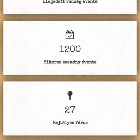
Elégedett vendég évente
1200
Sikeres esemény évente
27
Rejtélyes Város