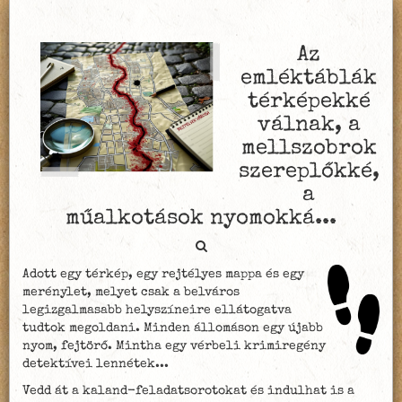
Az
emléktáblák
térképekké
válnak, a
mellszobrok
szereplőkké,
a
műalkotások nyomokká...
Adott egy térkép, egy rejtélyes mappa és egy
merénylet, melyet csak a belváros
legizgalmasabb helyszíneire ellátogatva
tudtok megoldani. Minden állomáson egy újabb
nyom, fejtörő. Mintha egy vérbeli krimiregény
detektívei lennétek...
Vedd át a kaland-feladatsorotokat és indulhat is a