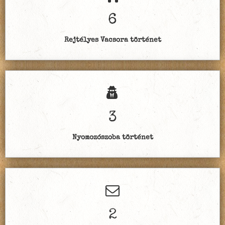
6
Rejtélyes Vacsora történet
3
Nyomozószoba történet
2