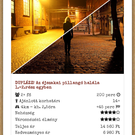
DUPLÁZZ! Az éjszakai pillangó halála
1.+2.rész egyben
2+ fő
200 perc
Ajánlott korhatár:
14+
4km – kb. 2,5óra
+45 perc
Nehézség
Városnézési élmény
Teljes ár
14 560 Ft
Kedvezményes ár
6 980 Ft