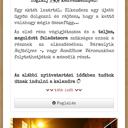
74%
foglalj
kedvezménnyel!
Egy aktát lezártál. Elkezdesz egy újabb
ügyön dolgozni és rájössz, hogy a kettő
valahogy mégis összefügg...
Az első rész végigjátszása és a
teljes,
megoldott feladatsora
szükséges ennek a
résznek az elkezdéséhez. Bármelyik
Rejtélyes -, vagy RoadShow Városunkban
folytathatjátok a második részt.
Az alábbi nyitvatartási időkben tudtok
útnak indulni a kalandra
több infó
Foglalás