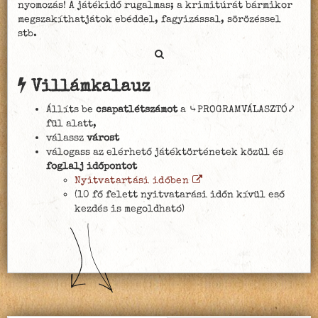
nyomozás! A játékidő rugalmas; a krimitúrát bármikor
megszakíthatjátok ebéddel, fagyizással, sörözéssel
stb.
Villámkalauz
Állíts be
csapatlétszámot
a ⤷PROGRAMVÁLASZTÓ⤦
fül alatt,
válassz
várost
válogass az elérhető játéktörténetek közül és
foglalj időpontot
Nyitvatartási időben
(10 fő felett nyitvatarási időn kívül eső
kezdés is megoldható)