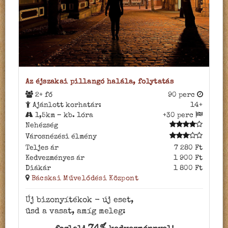
Az éjszakai pillangó halála, folytatás
2+ fő
90 perc
Ajánlott korhatár:
14+
1,5km – kb. 1óra
+30 perc
Nehézség
Városnézési élmény
Teljes ár
7 280 Ft
Kedvezményes ár
1 900 Ft
Diákár
1 800 Ft
Bácskai Művelődési Központ
Új bizonyítékok - új eset,
üsd a vasat, amíg meleg: