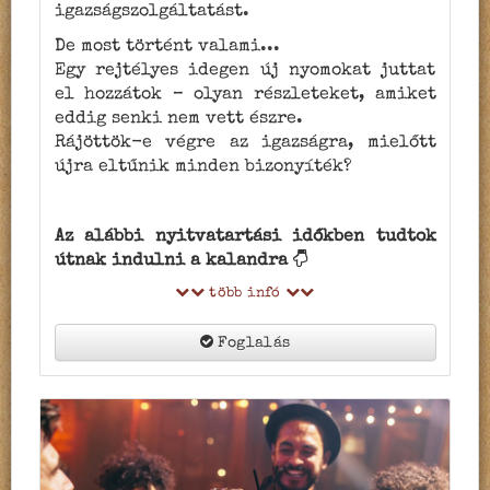
igazságszolgáltatást.
De most történt valami...
Egy rejtélyes idegen új nyomokat juttat
el hozzátok – olyan részleteket, amiket
eddig senki nem vett észre.
Rájöttök-e végre az igazságra, mielőtt
újra eltűnik minden bizonyíték?
Az alábbi nyitvatartási időkben tudtok
útnak indulni a kalandra
több infó
Foglalás