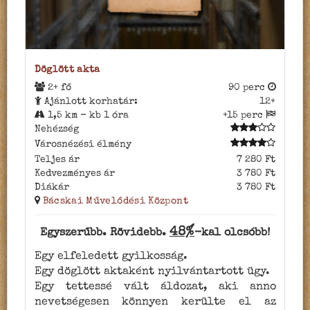
Döglött akta
2+ fő
90 perc
Ajánlott korhatár:
12+
1,5 km - kb 1 óra
+15 perc
Nehézség
Városnézési élmény
Teljes ár
7 280 Ft
Kedvezményes ár
3 780 Ft
Diákár
3 780 Ft
Bácskai Művelődési Központ
48%
Egyszerűbb. Rövidebb.
-kal olcsóbb!
Egy elfeledett gyilkosság.
Egy döglött aktaként nyilvántartott ügy.
Egy tettessé vált áldozat, aki anno
nevetségesen könnyen kerülte el az