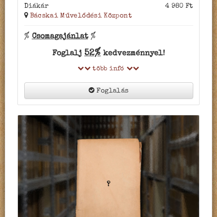
Diákár
4 980 Ft
Bácskai Művelődési Központ
%
Csomagajánlat
%
52%
Foglalj
kedvezménnyel!
több infó
Foglalás