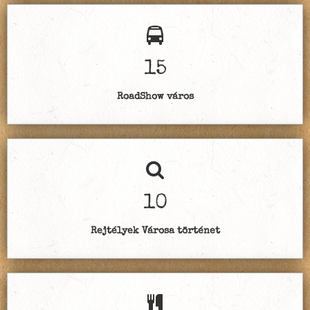
15
RoadShow város
10
Rejtélyek Városa történet