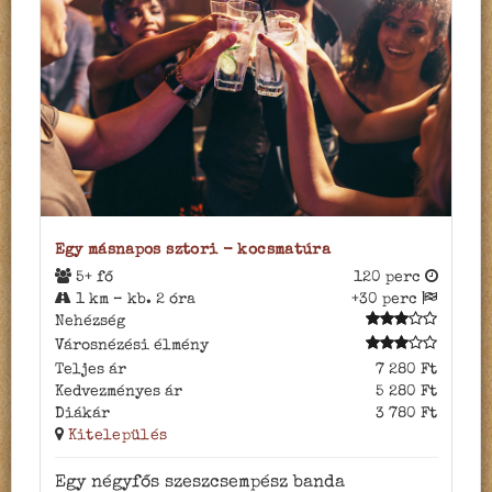
Egy másnapos sztori - kocsmatúra
5+ fő
120 perc
1 km – kb. 2 óra
+30 perc
Nehézség
Városnézési élmény
Teljes ár
7 280 Ft
Kedvezményes ár
5 280 Ft
Diákár
3 780 Ft
Kitelepülés
Egy négyfős szeszcsempész banda