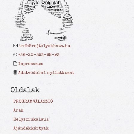
info@rejtelyekhaza.hu
+36-20-393-88-92
Impresszum
Adatvédelmi nyilatkozat
Oldalak
PROGRAMVÁLASZTÓ
Árak
Helyszínkalauz
Ajándékkártyák
Leány- és Legénybúcsúk
Csapatépítés
Bemutatkozás
Hírlevél