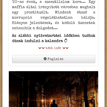
'20-as évek, a szesztilalom kora... Egy
maffia által irányított városban meghalt
egy prostituált. Mindent átsző a
korrupció végeláthatatlan hálója.
Hiányos jelentések, és kódolt üzenetek
nehezítik a dolgodat...
Az alábbi nyitvatartási időkben tudtok
útnak indulni a kalandra
több infó
Foglalás