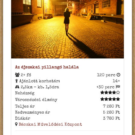
Az éjszakai pillangó halála
2+ fő
120 perc
Ajánlott korhatár:
14+
2,5km – kb. 1,5óra
+30 perc
Nehézség
Városnézési élmény
Teljes ár
7 280 Ft
Kedvezményes ár
5 280 Ft
Diákár
3 780 Ft
Bácskai Művelődési Központ